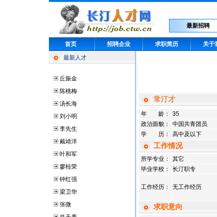
最新招聘
首页
招聘企业
求职简历
关于
最新人才
丘振金
陈桃梅
常汀才
汤长海
年 龄：
35
刘小明
政治面貌：
中国共青团员
李先生
学 历：
高中及以下
戴靖洋
工作情况
叶和军
所学专业：
其它
廖桂荣
毕业学校：
长汀职专
钟红强
工作经历：
无工作经历
梁卫华
张微
求职意向