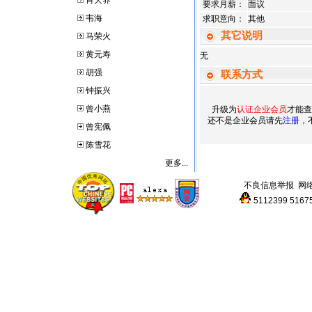
肖天养
要求月薪：
面议
韦海
求职意向：
其他
其它说明
马荣火
黄元寿
无
胡强
联系方式
钟振兴
曾小燕
升级为
认证企业会员
才能查
还不是企业会员请先
注册
，
曾宪佩
陈雪花
更多...
不良信息举报
网
5112399
5167