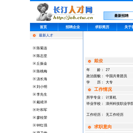
最新招聘
首页
招聘企业
求职简历
关于
最新人才
陈菊连
陈志坚
戴俊
丘振金
年 龄：
27
陈桃梅
政治面貌：
中国共青团员
汤长海
学 历：
大专
刘小明
工作情况
李先生
所学专业：
计算机
戴靖洋
毕业学校：
漳州科技职业学
叶和军
工作经历：
无工作经历
廖桂荣
钟红强
求职意向