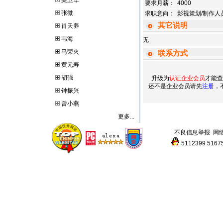
梁卫华
要求月薪：
4000
张微
求职意向：
影视策划/制作人
其它说明
肖天养
韦海
无
马荣火
联系方式
黄元寿
胡强
升级为
认证企业会员
才能查
还不是企业会员请先
注册
，
钟振兴
曾小燕
更多...
不良信息举报
网
5112399
5167